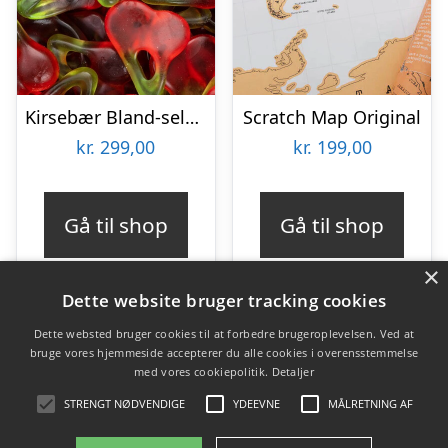
Kirsebær Bland-selv slik i kasser 2,4 kg
Scratch Map Original
kr.
299,00
kr.
199,00
Gå til shop
Gå til shop
×
Dette website bruger tracking cookies
Dette websted bruger cookies til at forbedre brugeroplevelsen. Ved at
bruge vores hjemmeside accepterer du alle cookies i overensstemmelse
Varekategorier
med vores cookiepolitik.
Detaljer
Produkter
STRENGT NØDVENDIGE
YDEEVNE
MÅLRETNING AF