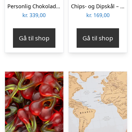
Personlig Chokoladejulekalender med 24 af dine egne Billeder
Chips- og Dipskål – KitchPro
kr.
339,00
kr.
169,00
Gå til shop
Gå til shop