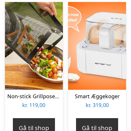
Non-stick Grillposer 2-pak – KitchPro
Smart Æggekoger
kr.
119,00
kr.
319,00
Gå til shop
Gå til shop