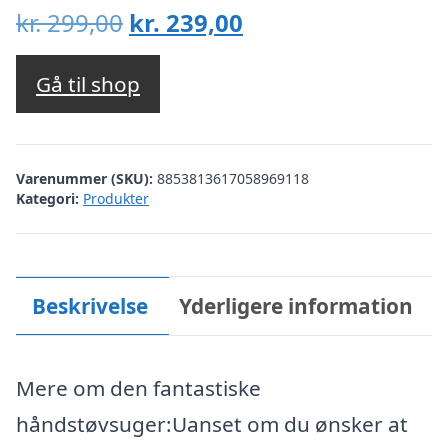
Den
Den
kr.
299,00
kr.
239,00
oprindelige
aktuelle
pris
pris
Gå til shop
var:
er:
kr. 299,00.
kr. 239,00.
Varenummer (SKU):
8853813617058969118
Kategori:
Produkter
Beskrivelse
Yderligere information
Mere om den fantastiske
håndstøvsuger:Uanset om du ønsker at