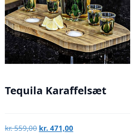
Tequila Karaffelsæt
Den
Den
kr.
559,00
kr.
471,00