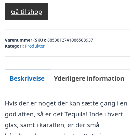
oprindelige
aktuelle
pris
pris
Gå til shop
var:
er:
kr. 559,00.
kr. 471,00.
Varenummer (SKU):
8853812741086588937
Kategori:
Produkter
Beskrivelse
Yderligere information
Hvis der er noget der kan sætte gang i en
god aften, så er det Tequila! Inde i hvert
glas, samt i karaflen, er der små