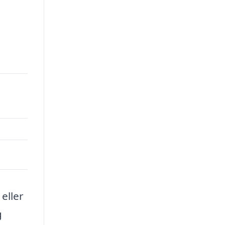
eller
g