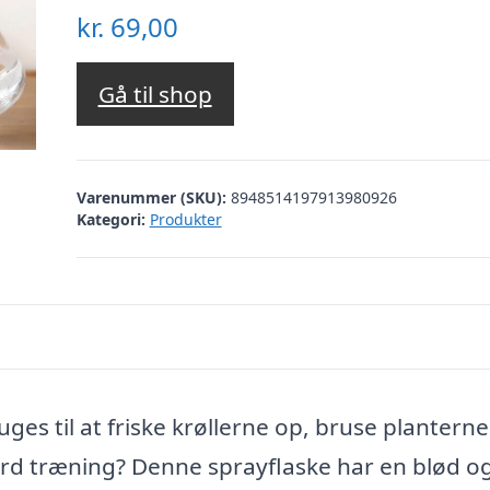
kr.
69,00
Gå til shop
Varenummer (SKU):
8948514197913980926
Kategori:
Produkter
es til at friske krøllerne op, bruse planterne 
hård træning? Denne sprayflaske har en blød o