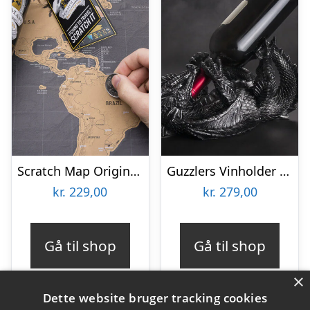
Scratch Map Original Deluxe
Guzzlers Vinholder Drage
kr.
229,00
kr.
279,00
Gå til shop
Gå til shop
×
Dette website bruger tracking cookies