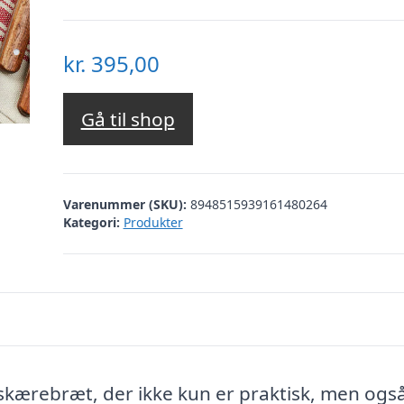
kr.
395,00
Gå til shop
Varenummer (SKU):
8948515939161480264
Kategori:
Produkter
skærebræt, der ikke kun er praktisk, men ogs