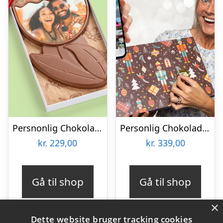
Persnonlig Chokoladeblomst med Billede
Personlig Chokoladejulekalender med 24 af dine egne Billeder
kr.
229,00
kr.
339,00
Gå til shop
Gå til shop
×
Dette website bruger tracking cookies