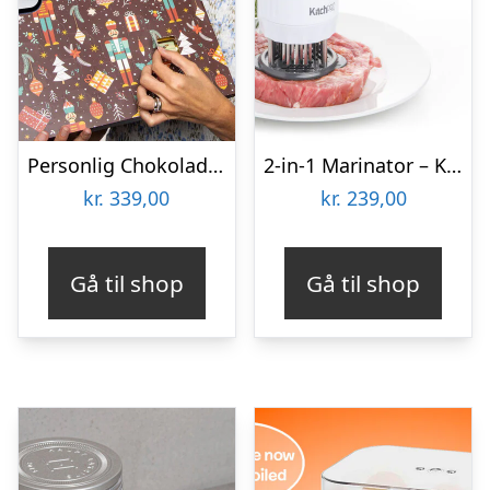
Personlig Chokoladejulekalender med 24 af dine egne Billeder
2-in-1 Marinator – KitchPro
kr.
339,00
kr.
239,00
Gå til shop
Gå til shop