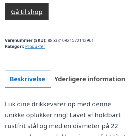
oprindelige
aktuelle
pris
pris
Gå til shop
var:
er:
kr. 39,00.
kr. 35,00.
Varenummer (SKU):
8853810921572143961
Kategori:
Produkter
Beskrivelse
Yderligere information
Luk dine drikkevarer op med denne
unikke oplukker ring! Lavet af holdbart
rustfrit stål og med en diameter på 22