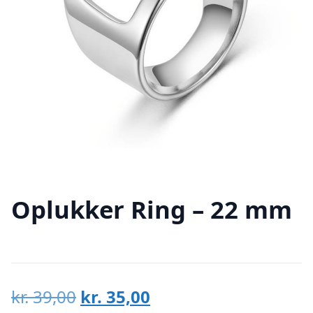
Oplukker Ring – 22 mm
Den
Den
kr.
39,00
kr.
35,00