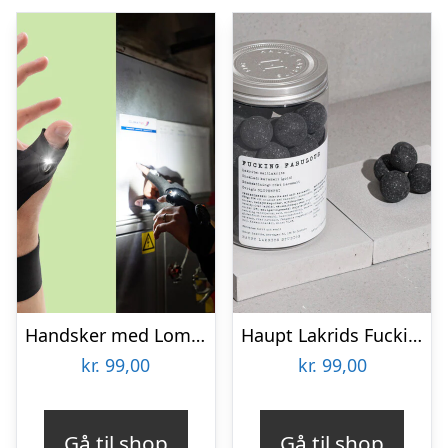
Handsker med Lommelygte – Wibbri
Haupt Lakrids Fucking Fabulous
kr.
99,00
kr.
99,00
Gå til shop
Gå til shop