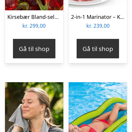
Kirsebær Bland-selv slik i kasser 2,4 kg
2-in-1 Marinator – KitchPro
kr.
299,00
kr.
239,00
Gå til shop
Gå til shop