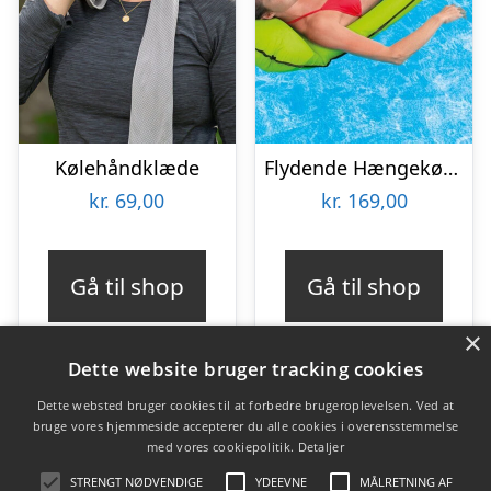
Kølehåndklæde
Flydende Hængekøje – Intex
kr.
69,00
kr.
169,00
Gå til shop
Gå til shop
×
Dette website bruger tracking cookies
Dette websted bruger cookies til at forbedre brugeroplevelsen. Ved at
bruge vores hjemmeside accepterer du alle cookies i overensstemmelse
Varekategorier
med vores cookiepolitik.
Detaljer
Produkter
STRENGT NØDVENDIGE
YDEEVNE
MÅLRETNING AF