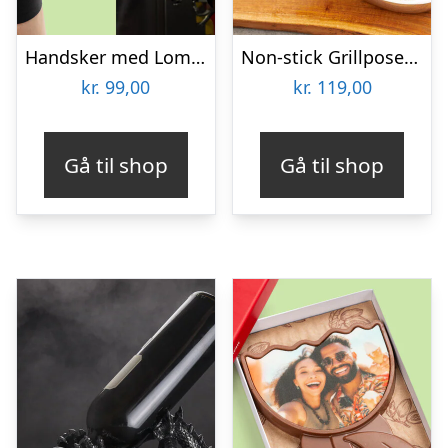
Handsker med Lommelygte – Wibbri
Non-stick Grillposer 2-pak – KitchPro
kr.
99,00
kr.
119,00
Gå til shop
Gå til shop