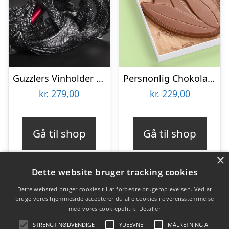
Guzzlers Vinholder Drage
Persnonlig Chokoladeblomst med Billede
kr.
279,00
kr.
229,00
Gå til shop
Gå til shop
×
Dette website bruger tracking cookies
Dette websted bruger cookies til at forbedre brugeroplevelsen. Ved at
bruge vores hjemmeside accepterer du alle cookies i overensstemmelse
Varekategorier
med vores cookiepolitik.
Detaljer
Produkter
STRENGT NØDVENDIGE
YDEEVNE
MÅLRETNING AF