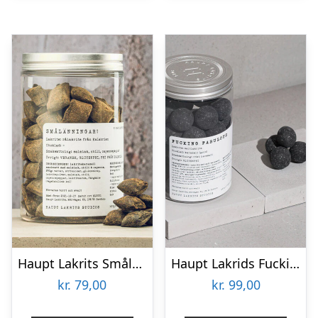
Haupt Lakrits Smålänningar
Haupt Lakrids Fucking Fabulous
kr.
79,00
kr.
99,00