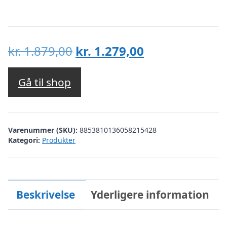
Den
Den
kr.
1.879,00
kr.
1.279,00
oprindelige
aktuelle
pris
pris
Gå til shop
var:
er:
kr. 1.879,00.
kr. 1.279,00.
Varenummer (SKU):
8853810136058215428
Kategori:
Produkter
Beskrivelse
Yderligere information