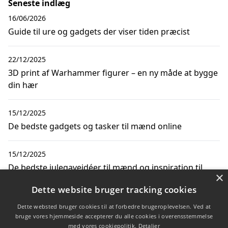
Seneste indlæg
16/06/2026
Guide til ure og gadgets der viser tiden præcist
22/12/2025
3D print af Warhammer figurer – en ny måde at bygge
din hær
15/12/2025
De bedste gadgets og tasker til mænd online
15/12/2025
De bedste julegaveidéer til mænd og inspiration til
×
juleri
Dette website bruger tracking cookies
30/10/2025
Dette websted bruger cookies til at forbedre brugeroplevelsen. Ved at
bruge vores hjemmeside accepterer du alle cookies i overensstemmelse
De bedste julegaver til medarbejdere og gadget-
med vores cookiepolitik.
Detaljer